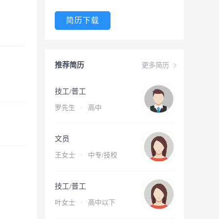
简历下载
推荐简历
更多简历
技工/普工
罗先生
·
高中
文员
王女士
·
中专/技校
技工/普工
叶女士
·
高中以下